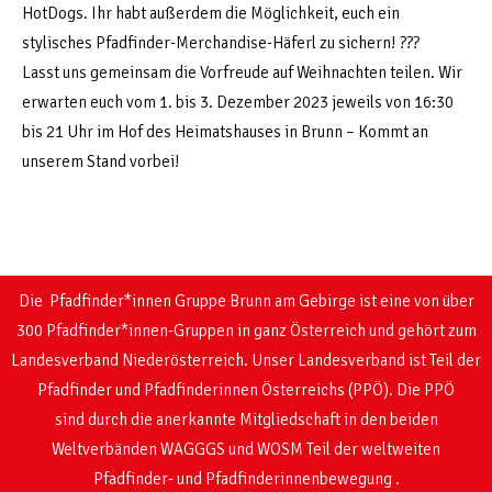
HotDogs. Ihr habt außerdem die Möglichkeit, euch ein
stylisches Pfadfinder-Merchandise-Häferl zu sichern! ???
Lasst uns gemeinsam die Vorfreude auf Weihnachten teilen. Wir
erwarten euch vom 1. bis 3. Dezember 2023 jeweils von 16:30
bis 21 Uhr im Hof des Heimatshauses in Brunn – Kommt an
unserem Stand vorbei!
Die Pfadfinder*innen Gruppe Brunn am Gebirge ist eine von über
300 Pfadfinder*innen-Gruppen in ganz Österreich und gehört zum
Landesverband Niederösterreich. Unser Landesverband ist Teil der
Pfadfinder und Pfadfinderinnen Österreichs (PPÖ). Die PPÖ
sind
durch die anerkannte Mitgliedschaft in den beiden
Weltverbänden WAGGGS und WOSM
Teil der weltweiten
Pfadfinder- und Pfadfinderinnenbewegung .