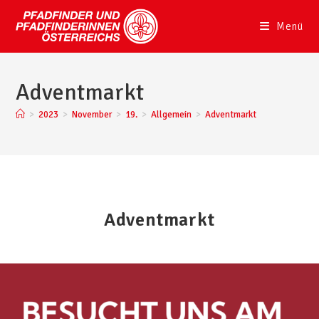
Menü
Adventmarkt
>
2023
>
November
>
19.
>
Allgemein
>
Adventmarkt
Adventmarkt