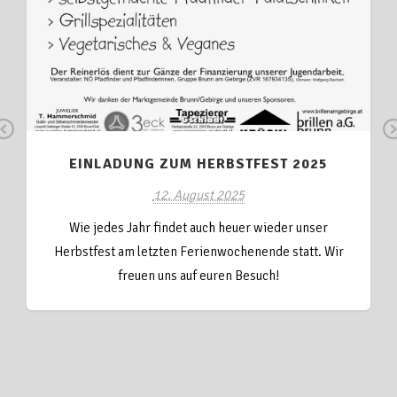
Pr
N
EINLADUNG ZUM HERBSTFEST 2025
ev
x
io
12. August 2025
us
Wie jedes Jahr findet auch heuer wieder unser
Herbstfest am letzten Ferienwochenende statt. Wir
freuen uns auf euren Besuch!