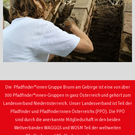
Die Pfadfinder*innen Gruppe Brunn am Gebirge ist eine von über
300 Pfadfinder*innen-Gruppen in ganz Österreich und gehört zum
Landesverband Niederösterreich. Unser Landesverband ist Teil der
Pfadfinder und Pfadfinderinnen Österreichs (PPÖ). Die PPÖ
sind
durch die anerkannte Mitgliedschaft in den beiden
Weltverbänden WAGGGS und WOSM
Teil der weltweiten