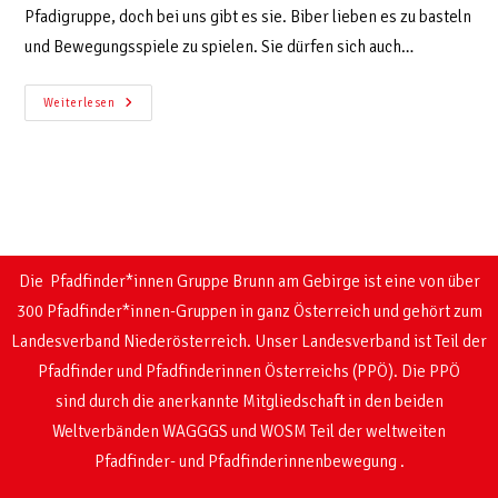
Pfadigruppe, doch bei uns gibt es sie. Biber lieben es zu basteln
und Bewegungsspiele zu spielen. Sie dürfen sich auch…
Weiterlesen
Die Pfadfinder*innen Gruppe Brunn am Gebirge ist eine von über
300 Pfadfinder*innen-Gruppen in ganz Österreich und gehört zum
Landesverband Niederösterreich. Unser Landesverband ist Teil der
Pfadfinder und Pfadfinderinnen Österreichs (PPÖ). Die PPÖ
sind
durch die anerkannte Mitgliedschaft in den beiden
Weltverbänden WAGGGS und WOSM
Teil der weltweiten
Pfadfinder- und Pfadfinderinnenbewegung .